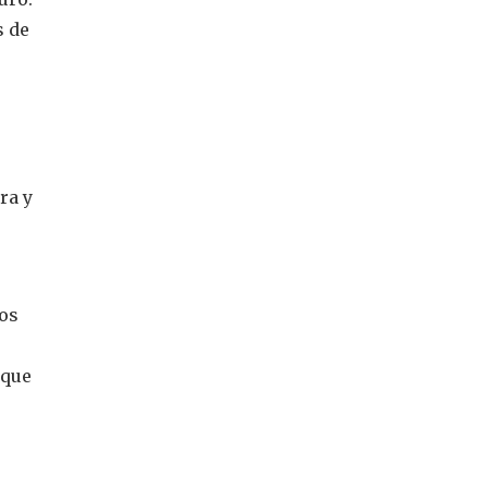
s de
ra y
nos
 que