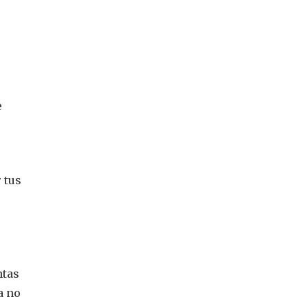
e
 tus
ntas
a no