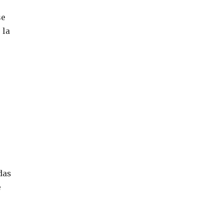
se
 la
das
e