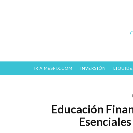
Skip
to
content
C
IR A MESFIX.COM
INVERSIÓN
LIQUIDE
Educación Finan
Esenciale