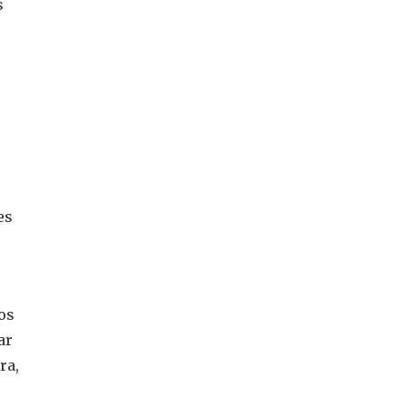
s
es
os
ar
ra,