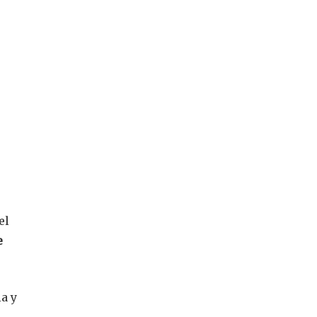
el
e
a y