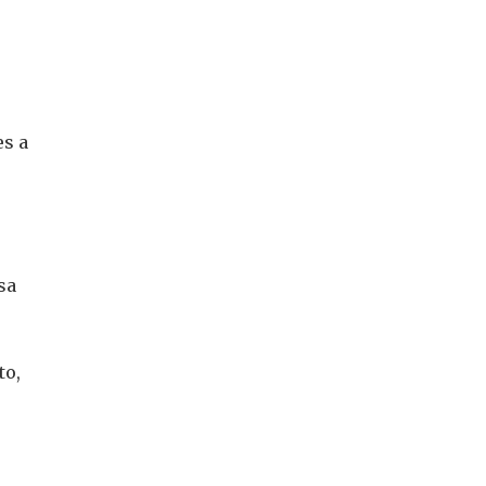
es a
sa
to,