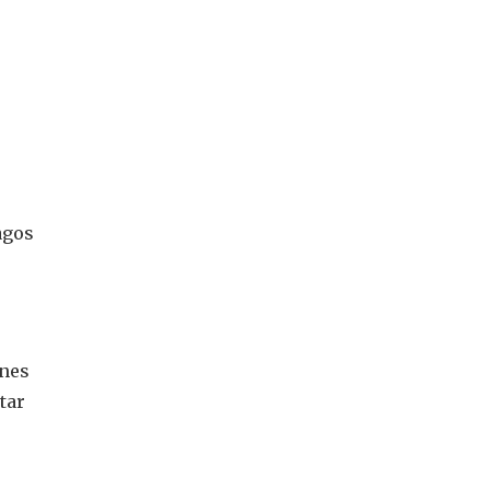
agos
ones
tar