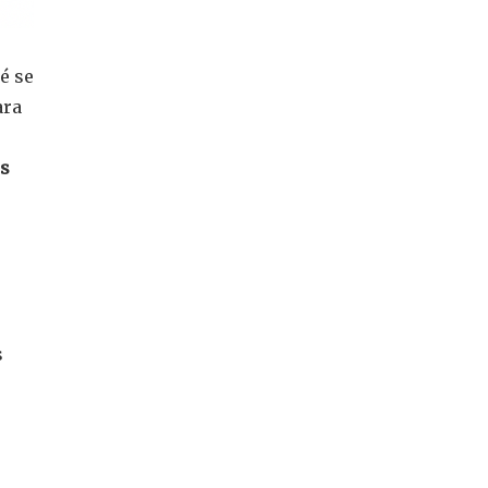
é se
ara
os
s