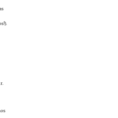
as
s!).
r.
mos