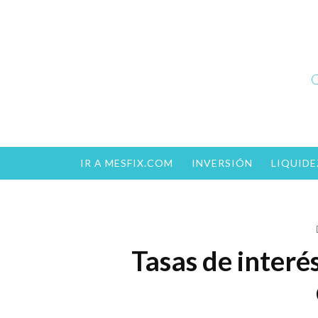
Skip
to
content
C
IR A MESFIX.COM
INVERSIÓN
LIQUIDE
Tasas de interé