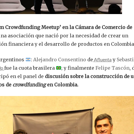
am Crowdfunding Meetup’ en la Cámara de Comercio de
 una asociación que nació por la necesidad de crear un
ión financiera y el desarrollo de productos en Colombia
argentinos
:
Alejandro Consentino
de
Afluenta
y
Sebast
Up
fue la cuota brasilera
; y finalmente
Felipe Tascón
, 
icipó en el panel de
discusión sobre la construcción de 
os de
crowdfunding
en Colombia.