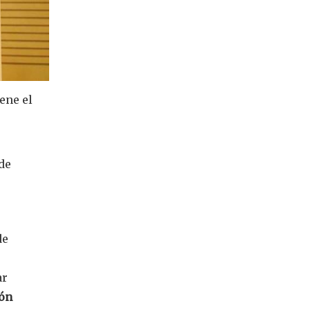
ene el
de
de
ar
ión