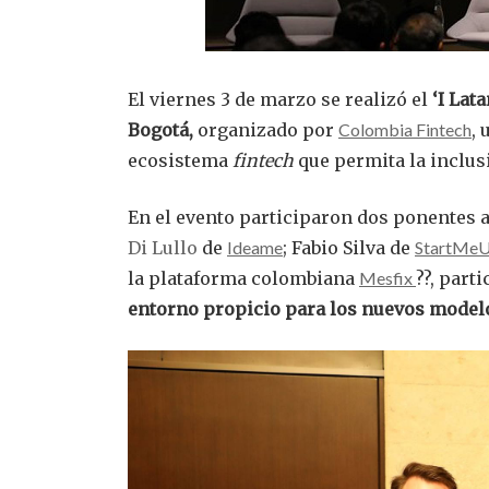
El viernes 3 de marzo se realizó el
‘I Lat
Bogotá,
organizado por
Colombia Fintech
,
ecosistema
fintech
que permita la inclus
En el evento participaron dos ponentes
Di Lullo
de
Ideame
; Fabio Silva de
StartMe
la plataforma colombiana
Mesfix
??, part
entorno propicio para los nuevos model