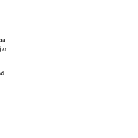
,
ma
jar
ad