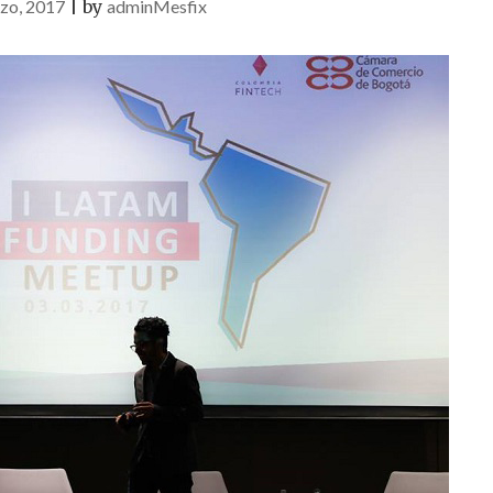
zo, 2017
|
by
adminMesfix