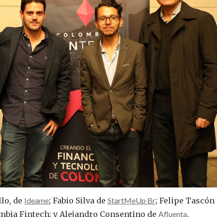
llo, de
Ideame
; Fabio Silva de
StartMeUp Br
; Felipe Tascón
mbia Fintech; y Alejandro Consentino de
Afluenta
.