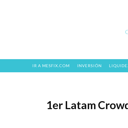
Skip
to
content
C
IR A MESFIX.COM
INVERSIÓN
LIQUIDE
1er Latam Crowd