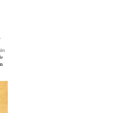
.
ián
de
un