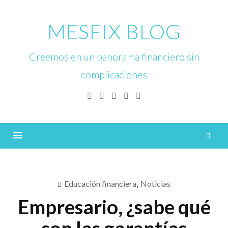
Skip
to
MESFIX BLOG
content
Creemos en un panorama financiero sin
complicaciones
Facebook
Twitter
Linkedin
Instagram
YouTube
B
Menu
Educación financiera
,
Noticias
Empresario, ¿sabe qué