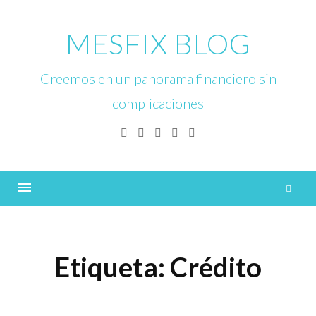
Skip
to
MESFIX BLOG
content
Creemos en un panorama financiero sin
complicaciones
Facebook
Twitter
Linkedin
Instagram
YouTube
B
Menu
Etiqueta:
Crédito