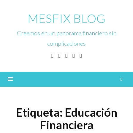
Skip
to
MESFIX BLOG
content
Creemos en un panorama financiero sin
complicaciones
Facebook
Twitter
Linkedin
Instagram
YouTube
B
Menu
Etiqueta:
Educación
Financiera