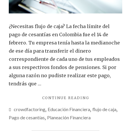
¿Necesitas flujo de caja? La fecha límite del
pago de cesantías en Colombia fue el 14 de
febrero. Tu empresa tenía hasta la medianoche
de ese día para transferir el dinero
correspondiente de cada uno de tus empleados
a sus respectivos fondos de pensiones. Si por
alguna razón no pudiste realizar este pago,
tendrás que …
"¿TE
CONTINUE READING
QUEDASTE
crowdfactoring
,
Educación Financiera
,
flujo de caja
,
SIN
FLUJO
Pago de cesantías
,
Planeación Financiera
DE
CAJA