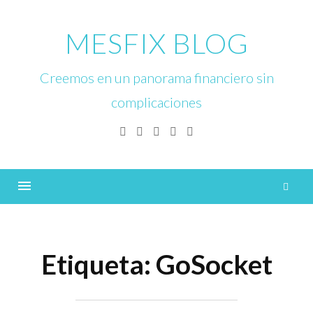
Skip
to
MESFIX BLOG
content
Creemos en un panorama financiero sin
complicaciones
Facebook
Twitter
Linkedin
Instagram
YouTube
B
Menu
Etiqueta:
GoSocket