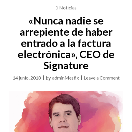
Noticias
«Nunca nadie se
arrepiente de haber
entrado a la factura
electrónica», CEO de
Signature
on
14 junio, 2018
|
by
adminMesfix
|
Leave a Comment
«Nunc
nadie
se
arrepi
de
haber