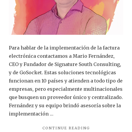
entra
a
la
factur
electr
CEO
Para hablar de la implementación de la factura
de
electrónica contactamos a Mario Fernández,
Signat
CEO y Fundador de Signature South Consulting,
y de GoSocket. Estas soluciones tecnológicas
funcionan en 10 países y atienden a todo tipo de
empresas, pero especialmente multinacionales
que busquen un proveedor único y centralizado.
Fernández y su equipo brindó asesoría sobre la
implementación …
"«NUNCA
CONTINUE READING