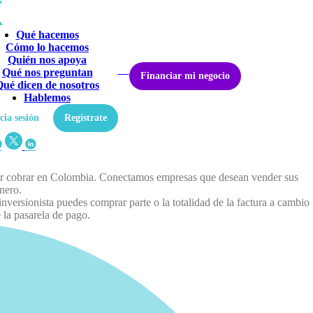
Qué hacemos
Cómo lo hacemos
Quién nos apoya
Qué nos preguntan
Financiar mi negocio
Qué dicen de nosotros
Hablemos
cia sesión
Regístrate
or cobrar en Colombia. Conectamos empresas que desean vender sus
nero.
versionista puedes comprar parte o la totalidad de la factura a cambio
 la pasarela de pago.