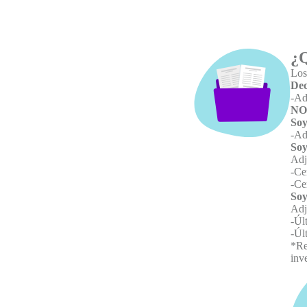
¿Q
Los
Dec
-
Adj
NO 
Soy
-
Ad
So
Adj
-
Ce
-
Cer
So
Adj
-
Úl
-
Úl
*Re
inv