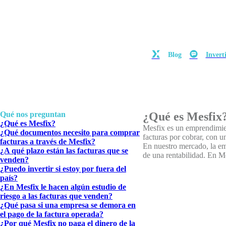
Blog
Invert
Qué nos preguntan
¿Qué es Mesfix
¿Qué es Mesfix?
Mesfix es un emprendimien
¿Qué documentos necesito para comprar
facturas por cobrar, con u
facturas a través de Mesfix?
En nuestro mercado, la em
¿A qué plazo están las facturas que se
de una rentabilidad. En M
venden?
¿Puedo invertir si estoy por fuera del
país?
¿En Mesfix le hacen algún estudio de
riesgo a las facturas que venden?
¿Qué pasa si una empresa se demora en
el pago de la factura operada?
¿Por qué Mesfix no paga el dinero de la