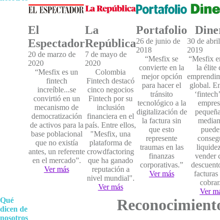
El
La
Portafolio
Dine
Espectador
República
26 de junio de
30 de abri
2018
2019
20 de marzo de
7 de mayo de
“Mesfix se
“Mesfix e
2020
2020
convierte en la
la élite 
“Mesfix es un
Colombia
mejor opción
emprendim
fintech
Fintech destacó
para hacer el
global. En
increíble...se
cinco negocios
tránsito
‘fintech’
convirtió en un
Fintech por su
tecnológico a la
empres
mecanismo de
inclusión
digitalización de
pequeña
democratización
financiera en el
la factura sin
median
de activos para la
país. Entre ellos,
que esto
puede
base poblacional
"Mesfix, una
represente
conseg
que no existía
plataforma de
traumas en las
liquidez
antes, un referente
crowdfactoring
finanzas
vender 
en el mercado”.
que ha ganado
corporativas.”
descuent
Ver más
reputación a
Ver más
facturas
nivel mundial".
cobrar
Ver más
Ver m
Qué
Reconocimient
dicen de
nosotros