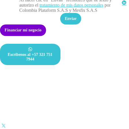
autorizo el
tratamiento de mis datos personales
por
Colombia Plataform S.A.S y Mesfix S.A.S
Enviar
Financiar mi negocio
Contáctanos
Información y ayuda
FAQ
Escríbenos al +57 321 751
Legal
7944
Política de Seguridad de la
Información
Teléfono fijo:
Política de protección de datos
(601)
(601)
-
Términos y condiciones
5148724
5148696
Aviso de privacidad
info@mesfix.com
prensa@mesfix.com
Bogotá, Colombia