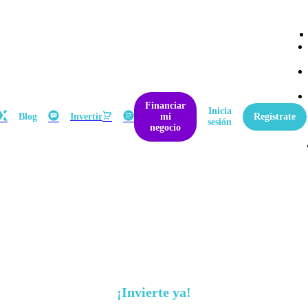
Financiar
Inicia
Blog
Invertir
mi
Regístrate
sesión
negocio
Invertir es:
saborear el futuro
Ahora el paso más fácil es invertir
¡Hay que darlo!
¡Invierte ya!