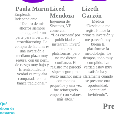
Paula Marín
Liced
Lizeth
Empleada
Mendoza
Garzón
Independiente
Ingeniera de
Médica
“Dentro de mis
Sistemas, VP
“Desde que me
ahorros siempre
comercial
registré, hice la
intento guardar una
“Los encontré por
primera inversión y
parte para invertir en
publicidad en
me pareció muy
crowdfactoring. La
instagram, invertí
buena la
compra de facturas es
en otras
plataforma: la
una inversión a
plataformas, pero
metodología, los
mediano plazo muy
no me dieron
tiempos, todo muy
segura, con un perfil
confianza. El
cumplido. La
de riesgo muy bajo y
registro me pareció
verdad estoy muy
la rentabilidad la
súper seguro, me
satisfecha y
verdad es muy alta
gusto mucho; inicié
claramente cuando
comparada con la
con montos
se presente otra
banca tradicional.”
pequeños y una vez
oportunidad,
fue reintegrado
continuaré
empecé con valores
invirtiendo”.
más altos.”
Qué
Pr
dicen de
nosotros