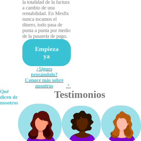
la totalidad de la factura
a cambio de una
rentabilidad. En Mesfix
nunca tocamos el
dinero, todo pasa de
punta a punta por medio
de la pasarela de pago.
Empieza
ya
¿Sigues
pensándolo?
Conoce más sobre
nosotros
Qué
Testimonios
dicen de
nosotros