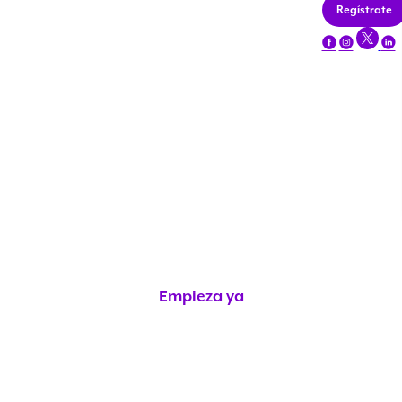
Regístrate
Financiarte es:
tener un paracaídas
¡Que la liquidez esté a tu favor sin complicaciones!
Tu empresa merece más
Empieza ya
A la fecha
Nuestras
0
empresas
Con la ayuda de
0
inversionistas
Que han ganado
$
0
COP