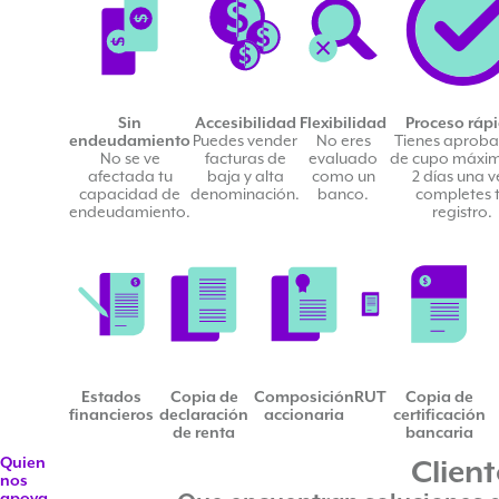
Sin
Accesibilidad
Flexibilidad
Proceso ráp
endeudamiento
Puedes vender
No eres
Tienes aproba
No se ve
facturas de
evaluado
de cupo máxi
afectada tu
baja y alta
como un
2 días una v
capacidad de
denominación.
banco.
completes 
endeudamiento.
registro.
Estados
Copia de
Composición
RUT
Copia de
financieros
declaración
accionaria
certificación
de renta
bancaria
Quien
Client
nos
apoya