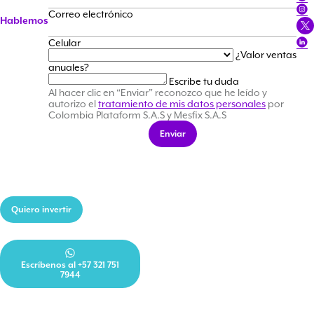
Correo electrónico
Hablemos
Celular
¿Valor ventas
anuales?
Escribe tu duda
Al hacer clic en “Enviar” reconozco que he leído y
autorizo el
tratamiento de mis datos personales
por
Colombia Plataform S.A.S y Mesfix S.A.S
Enviar
Quiero invertir
Contáctanos
Información y ayuda
FAQ
Escríbenos al +57 321 751
Legal
7944
Política de Seguridad de la
Información
Teléfono fijo:
Política de protección de datos
(601) 5148724
-
(601) 5148696
Términos y condiciones