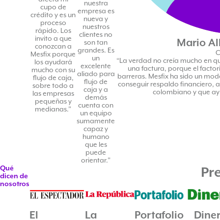
nuestra
cupo de
empresa es
crédito y es un
nueva y
proceso
nuestros
rápido. Los
clientes no
invito a que
Mario Al
son tan
conozcan a
grandes. Es
C
Mesfix porque
un
“La verdad no creía mucho en que
los ayudará
excelente
una factura, porque el facto
mucho con su
aliado para
barreras. Mesfix ha sido un mo
flujo de caja,
flujo de
conseguir respaldo financiero, 
sobre todo a
caja y a
colombiano y que ay
las empresas
demás
pequeñas y
cuenta con
medianas.”
un equipo
sumamente
capaz y
humano
que les
puede
orientar.”
Qué
Pr
dicen de
nosotros
El
La
Portafolio
Dine