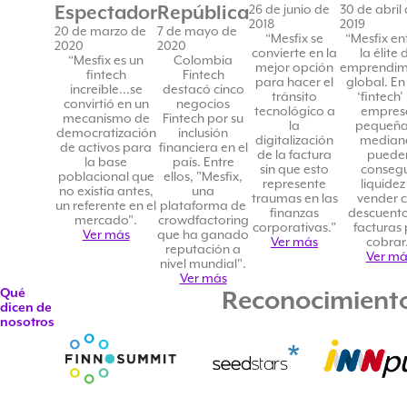
Espectador
República
26 de junio de
30 de abril
2018
2019
20 de marzo de
7 de mayo de
“Mesfix se
“Mesfix en
2020
2020
convierte en la
la élite 
“Mesfix es un
Colombia
mejor opción
emprendim
fintech
Fintech
para hacer el
global. En
increíble...se
destacó cinco
tránsito
‘fintech’ 
convirtió en un
negocios
tecnológico a
empres
mecanismo de
Fintech por su
la
pequeña
democratización
inclusión
digitalización
median
de activos para
financiera en el
de la factura
puede
la base
país. Entre
sin que esto
consegu
poblacional que
ellos, "Mesfix,
represente
liquidez
no existía antes,
una
traumas en las
vender 
un referente en el
plataforma de
finanzas
descuento
mercado”.
crowdfactoring
corporativas.”
facturas
Ver más
que ha ganado
Ver más
cobrar.
reputación a
Ver má
nivel mundial".
Ver más
Qué
Reconocimient
dicen de
nosotros