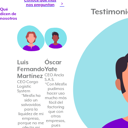
Conoce qué más
nos preguntan
Qué
Testimoni
dicen de
nosotros
Luis
Óscar
Fernando
Yate
Martínez
CEO Ancla
S.A.S.
CEO Cargo
“Con Mesfix
Logistic
pudimos
System
hacer uso
“Mesfix ha
mucho más
sido un
fácil del
salvavidas
factoring
para la
que con
liquidez de mi
otras
empresa,
empresas,
porque no me
pues
afecta mi