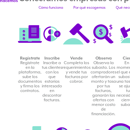
hacemos
Cómo funciona
Por qué escogernos
Qué nec
Regístrate
Inscribe
Vende
Observa
Cie
Regístrate
Inscribe a
Completa los
Observa la
En 
en la
tus clientes
requerimientos
subasta. Los
momen
plataforma,
con los
y vende tus
compradores
el que 
sube los
que
facturas por
ofertarán un
subas
documentos
estarías
cobrar.
monto y tasa
una ta
y firma los
interesado
por tus
se aju
contratos.
en
facturas,
tu
descontar
ganarán las
necesi
facturas.
ofertas con
cierr
menor costo
suba
de
financiación.