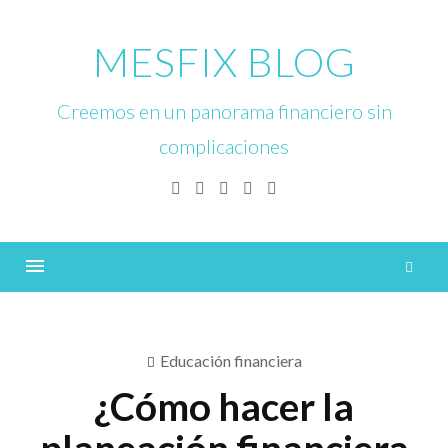
Skip
to
MESFIX BLOG
content
Creemos en un panorama financiero sin
complicaciones
Facebook
Twitter
Linkedin
Instagram
YouTube
B
Menu
Educación financiera
¿Cómo hacer la