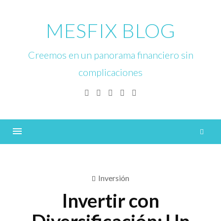
Skip
to
MESFIX BLOG
content
Creemos en un panorama financiero sin
complicaciones
Facebook
Twitter
Linkedin
Instagram
YouTube
B
Menu
Inversión
Invertir con