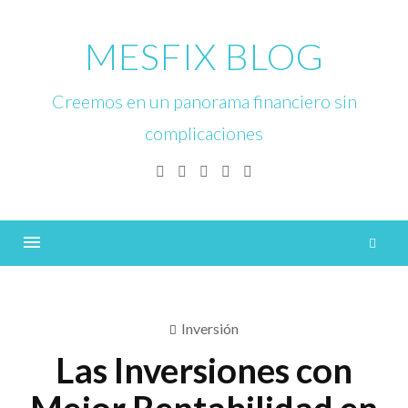
Skip
to
MESFIX BLOG
content
Creemos en un panorama financiero sin
complicaciones
Facebook
Twitter
Linkedin
Instagram
YouTube
B
Menu
Inversión
Las Inversiones con