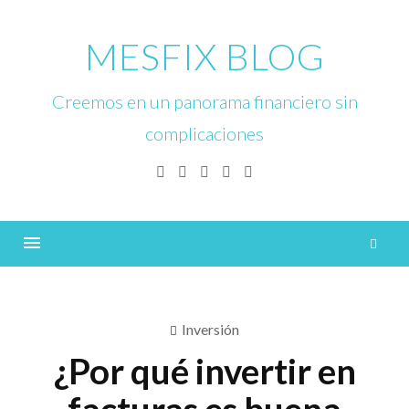
Skip
to
MESFIX BLOG
content
Creemos en un panorama financiero sin
complicaciones
Facebook
Twitter
Linkedin
Instagram
YouTube
B
Menu
Inversión
¿Por qué invertir en