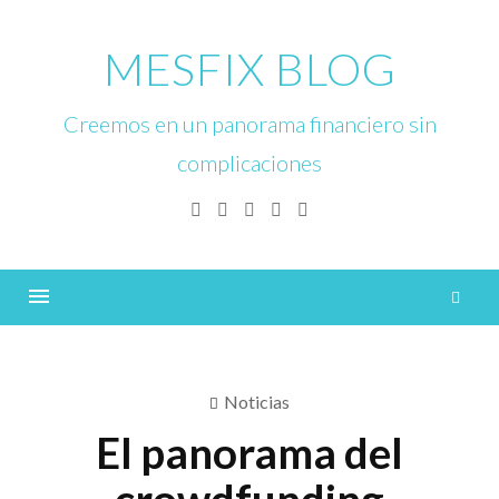
Skip
to
MESFIX BLOG
content
Creemos en un panorama financiero sin
complicaciones
Facebook
Twitter
Linkedin
Instagram
YouTube
B
Menu
Noticias
El panorama del