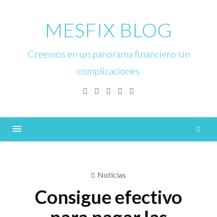
Skip
to
MESFIX BLOG
content
Creemos en un panorama financiero sin
complicaciones
Facebook
Twitter
Linkedin
Instagram
YouTube
B
Menu
Noticias
Consigue efectivo