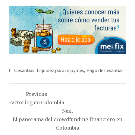
Cesantías
,
Liquidez para mipymes
,
Pago de cesantías
Navegación
Previous
de
Factoring en Colombia
entradas
Next
El panorama del crowdfunding financiero en
Colombia