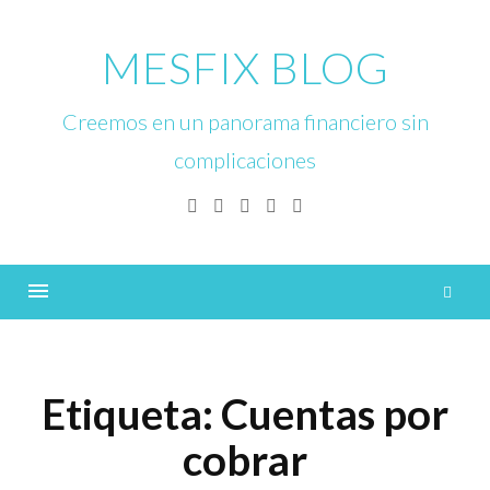
Skip
to
MESFIX BLOG
content
Creemos en un panorama financiero sin
complicaciones
Facebook
Twitter
Linkedin
Instagram
YouTube
B
Menu
Etiqueta:
Cuentas por
cobrar