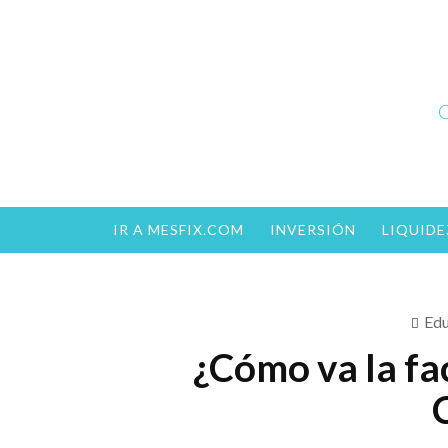
Skip
to
content
C
IR A MESFIX.COM
INVERSIÓN
LIQUIDE
Edu
¿Cómo va la fa