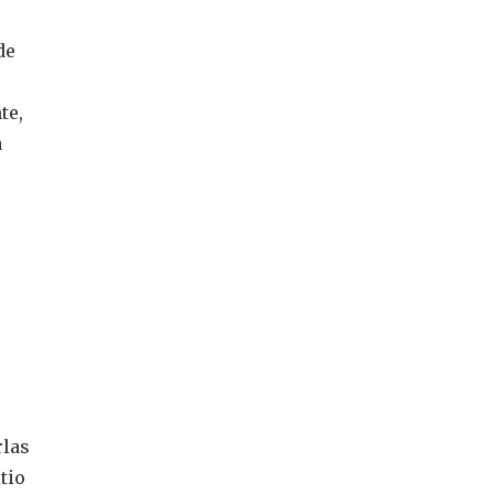
de
te,
a
rlas
tio