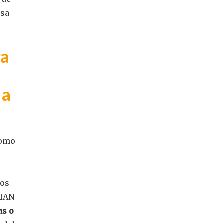
esa
ra
 a
como
.
mos
DIAN
as o