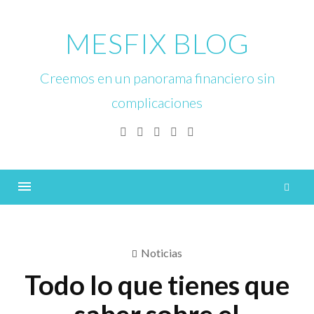
Skip
to
MESFIX BLOG
content
Creemos en un panorama financiero sin
complicaciones
Facebook
Twitter
Linkedin
Instagram
YouTube
B
Menu
Noticias
Todo lo que tienes que