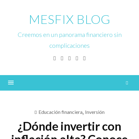
Skip
to
MESFIX BLOG
content
Creemos en un panorama financiero sin
complicaciones
Facebook
Twitter
Linkedin
Instagram
YouTube
B
Menu
Educación financiera
,
Inversión
¿Dónde invertir con