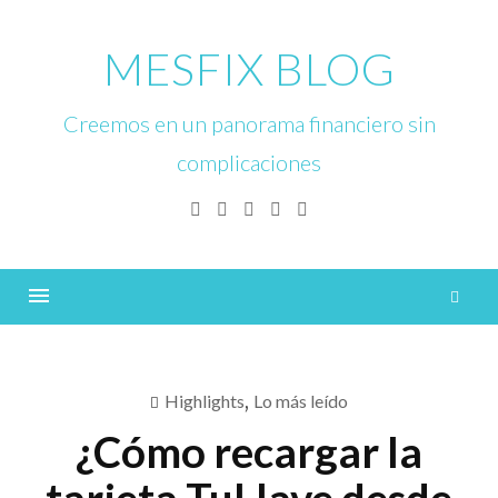
Skip
to
MESFIX BLOG
content
Creemos en un panorama financiero sin
complicaciones
Facebook
Twitter
Linkedin
Instagram
YouTube
B
Menu
Highlights
,
Lo más leído
¿Cómo recargar la