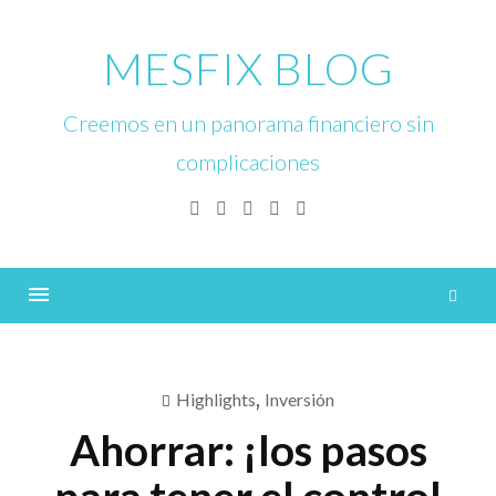
Skip
to
MESFIX BLOG
content
Creemos en un panorama financiero sin
complicaciones
Facebook
Twitter
Linkedin
Instagram
YouTube
B
Menu
Highlights
,
Inversión
Ahorrar: ¡los pasos