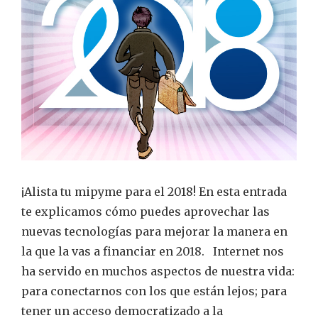
en
la
financiación
de
tu
mipyme
en
el
2018?
¡Alista tu mipyme para el 2018! En esta entrada
te explicamos cómo puedes aprovechar las
nuevas tecnologías para mejorar la manera en
la que la vas a financiar en 2018. Internet nos
ha servido en muchos aspectos de nuestra vida:
para conectarnos con los que están lejos; para
tener un acceso democratizado a la