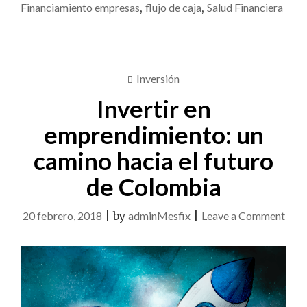
Financiamiento empresas
,
flujo de caja
,
Salud Financiera
Inversión
Invertir en
emprendimiento: un
camino hacia el futuro
de Colombia
on
20 febrero, 2018
|
by
adminMesfix
|
Leave a Comment
Inver
en
empr
un