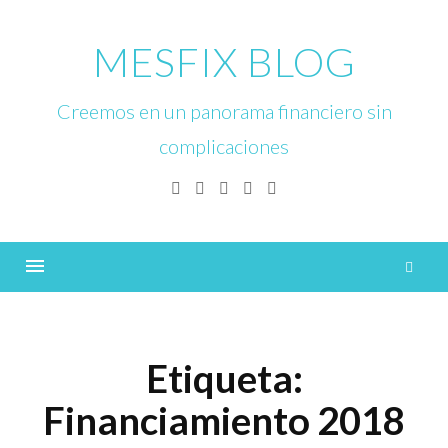
Skip
to
MESFIX BLOG
content
Creemos en un panorama financiero sin
complicaciones
Facebook
Twitter
Linkedin
Instagram
YouTube
B
Menu
Etiqueta:
Financiamiento 2018