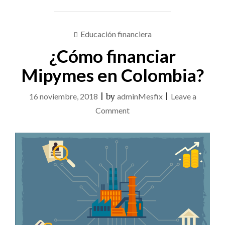
Educación financiera
¿Cómo financiar
Mipymes en Colombia?
16 noviembre, 2018
|
by
adminMesfix
|
Leave a
on
Comment
¿Cómo
financiar
Mipymes
en
Colombia?