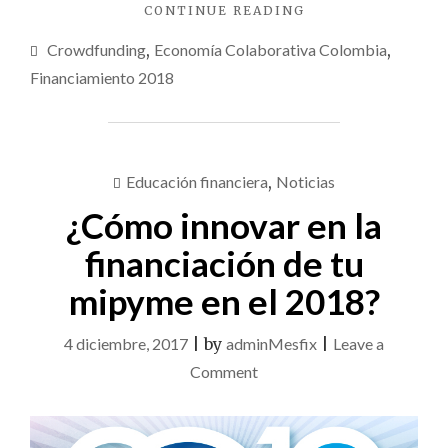
"INVERTIR
CONTINUE READING
EN
Crowdfunding
,
Economía Colaborativa Colombia
,
EMPRENDIMIENT
UN
Financiamiento 2018
CAMINO
HACIA
EL
FUTURO
DE
Educación financiera
,
Noticias
COLOMBIA"
¿Cómo innovar en la
financiación de tu
mipyme en el 2018?
4 diciembre, 2017
|
by
adminMesfix
|
Leave a
on
Comment
¿Cómo
innovar