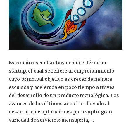
cami
haci
el
futu
de
Col
Es común escuchar hoy en día el término
startup, el cual se refiere al emprendimiento
cuyo principal objetivo es crecer de manera
escalada y acelerada en poco tiempo a través
del desarrollo de un producto tecnológico. Los
avances de los últimos años han llevado al
desarrollo de aplicaciones para suplir gran
variedad de servicios: mensajería, …