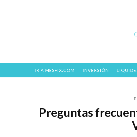
Skip
to
content
C
IR A MESFIX.COM
INVERSIÓN
LIQUIDE
Preguntas frecuent