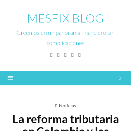
Skip
to
MESFIX BLOG
content
Creemos en un panorama financiero sin
complicaciones
Facebook
Twitter
Linkedin
Instagram
YouTube
B
Menu
Noticias
La reforma tributaria